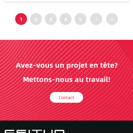
1
2
3
4
5
›
››
Avez-vous un projet en tête?
Mettons-nous au travail!
Contact